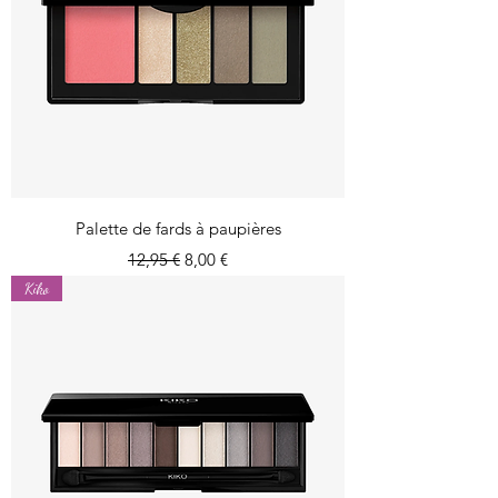
Palette de fards à paupières
Prix original
Prix promotionnel
12,95 €
8,00 €
Kiko