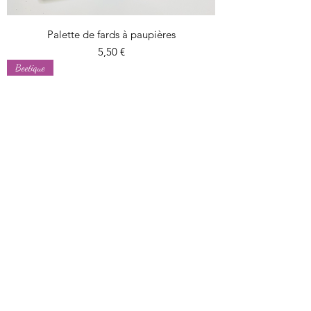
Palette de fards à paupières
Prix
5,50 €
Beetique
Palette de fards à paupières
Prix original
Prix promotionnel
16,95 €
10,00 €