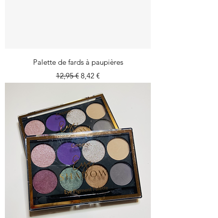
Palette de fards à paupières
Prix original
Prix promotionnel
12,95 €
8,42 €