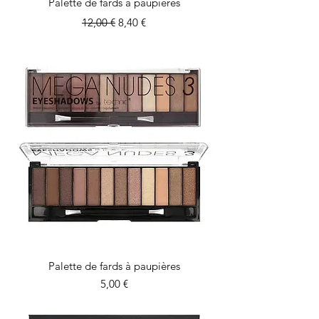
Palette de fards à paupières
Prix original
Prix promotionnel
12,00 €
8,40 €
Palette de fards à paupières
Prix
5,00 €