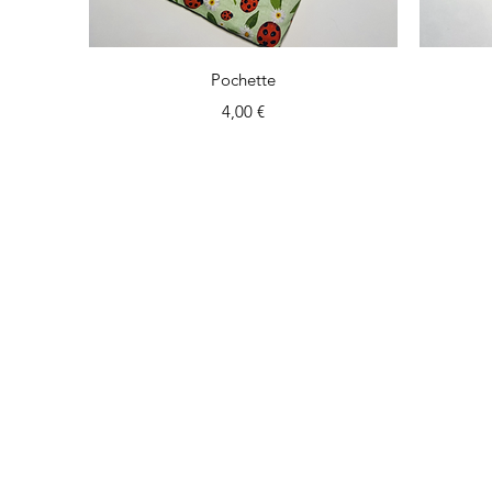
Aperçu rapide
Pochette
Prix
4,00 €