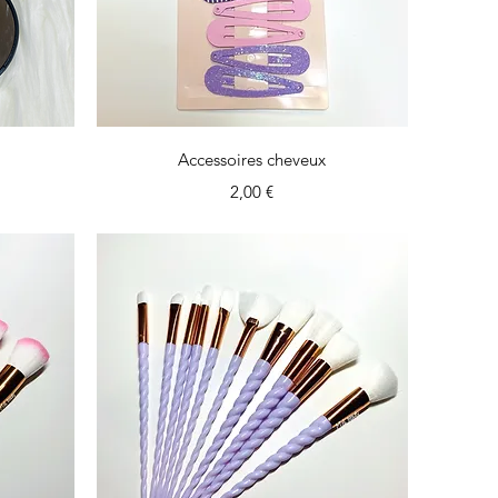
Aperçu rapide
Accessoires cheveux
tionnel
Prix
2,00 €