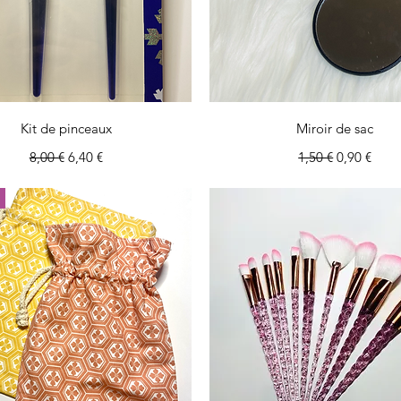
Aperçu rapide
Aperçu rapide
Kit de pinceaux
Miroir de sac
Prix original
Prix promotionnel
Prix original
Prix promo
8,00 €
6,40 €
1,50 €
0,90 €