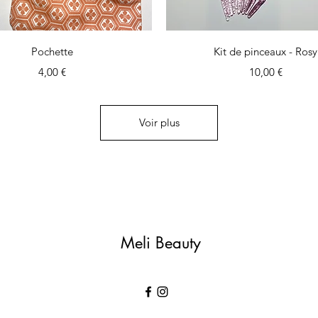
Aperçu rapide
Aperçu rapide
Pochette
Kit de pinceaux - Rosy
Prix
Prix
4,00 €
10,00 €
Voir plus
Meli Beauty