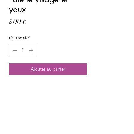
yeux
Prix
5,00 €
Quantité
*
Ajouter au panier
Palette 2 en 1, elle contient un bronzer,
un highlighter et un blush ainsi que 4
fards à paupières.