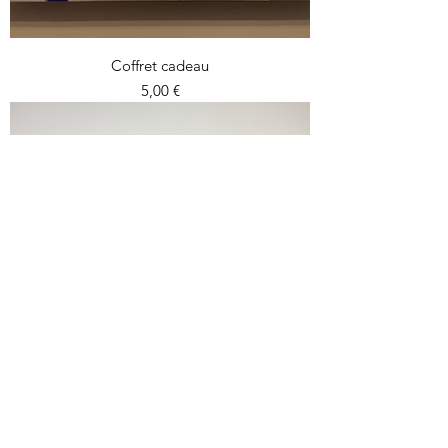
Coffret cadeau
Prix
5,00 €
Coffret de crème pour les mains