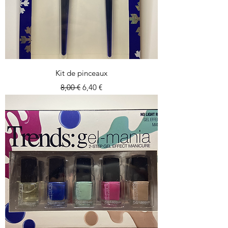
Kit de pinceaux
Prix original
Prix promotionnel
8,00 €
6,40 €