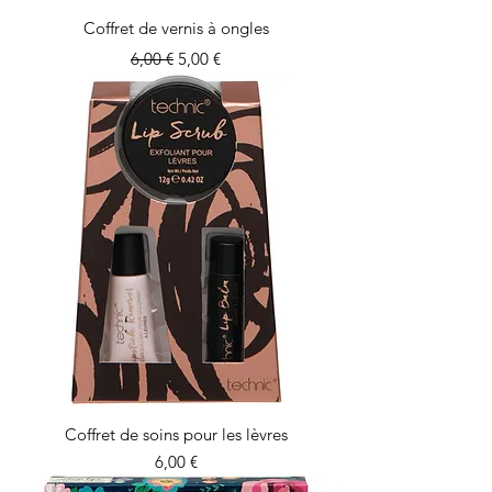
Coffret de vernis à ongles
Prix original
Prix promotionnel
6,00 €
5,00 €
Coffret de soins pour les lèvres
Prix
6,00 €