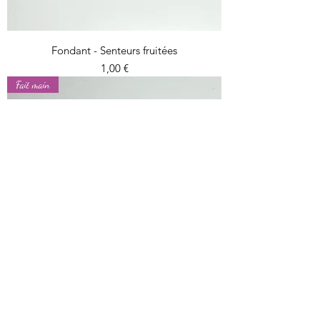
Fondant - Senteurs fruitées
Prix
1,00 €
Fait main
Fondant - Senteurs estivales