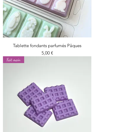
Tablette fondants parfumés Pâques
Prix
5,00 €
Fait main