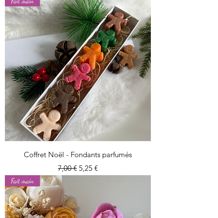
Fait main
Coffret Noël - Fondants parfumés
Prix original
Prix promotionnel
7,00 €
5,25 €
Fait main