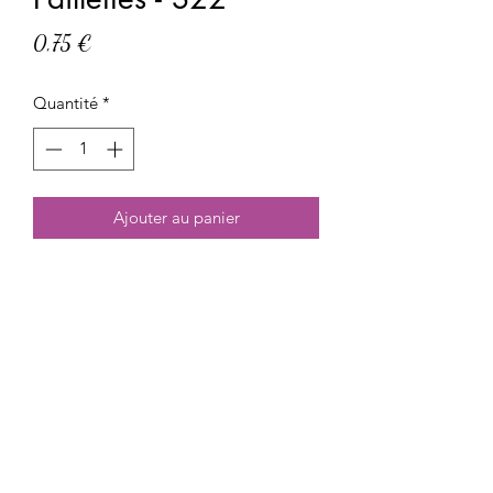
Prix
0,75 €
Quantité
*
Ajouter au panier
Paillettes, environ 5g

Réf : S22
Meli Beauty