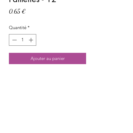
Prix
0,65 €
Quantité
*
Ajouter au panier
Paillettes 0.5g environ
Réf : P12
Meli Beauty