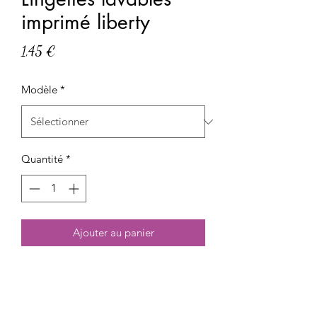
imprimé liberty
Prix
1,45 €
Modèle
*
Quantité
*
Ajouter au panier
Lingette lavable en coton avec éponge
bambou 100% bio.Idéale pour un
démaquillage tout en douceur.