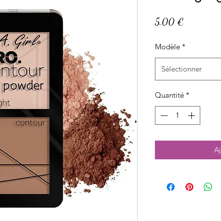
Prix
5,00 €
Modèle
*
Sélectionner
Quantité
*
Aj