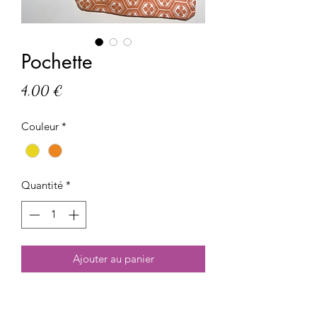
Pochette
Prix
4,00 €
Couleur
*
Quantité
*
Ajouter au panier
Pochette en coton, entièrement faite à
la main.