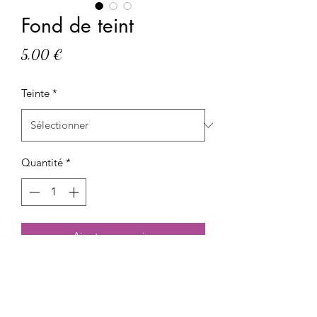
Fond de teint
Prix
5,00 €
Teinte
*
Quantité
*
Ajouter au panier
Fond de teint P2 City shield : fond de
teint au fini mat