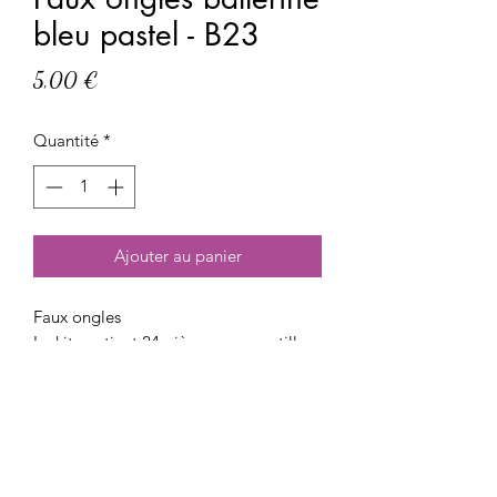
bleu pastel - B23
Prix
5,00 €
Quantité
*
Ajouter au panier
Faux ongles
Le kit contient 24 pièces avec pastilles
adhésives et lime à ongles. Les ongles
sont réutilisables à l'infini.
Réf : B23