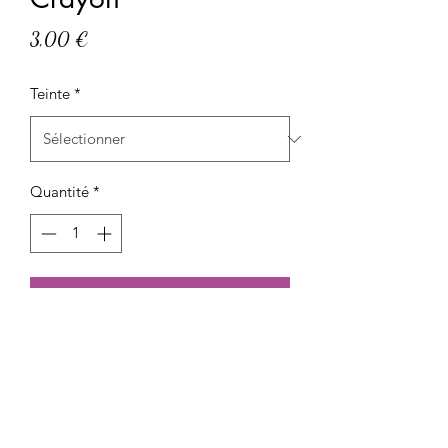
Prix
3,00 €
Teinte
*
Quantité
*
Ajouter au panier
Crayon à paupières Wet n wild