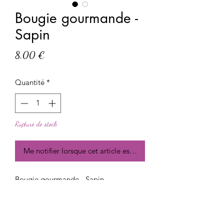
Bougie gourmande -
Sapin
Prix
8,00 €
Quantité
*
Rupture de stock
Me notifier lorsque cet article est disponible
Bougie gourmande - Sapin
Cire végétale de cire de soja et parfum
de Grasse.
Durée de combustion : 12h environ