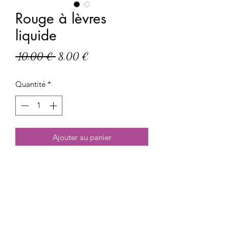
Rouge à lèvres
liquide
Prix
Prix
 10,00 € 
8,00 €
original
promotionnel
Quantité
*
Ajouter au panier
Rouge à lèvres liquide mat
Teinte : Tulle