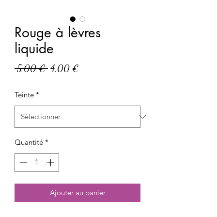
Rouge à lèvres
liquide
Prix
Prix
 5,00 € 
4,00 €
original
promotionnel
Teinte
*
Quantité
*
Ajouter au panier