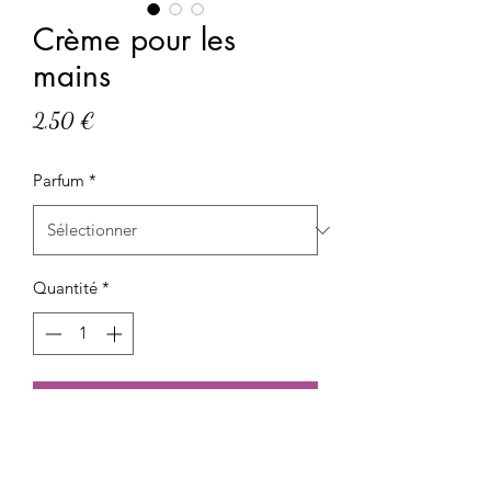
Crème pour les
mains
Prix
2,50 €
Parfum
*
Quantité
*
Ajouter au panier
Crème pour les mains
Format 25 ml