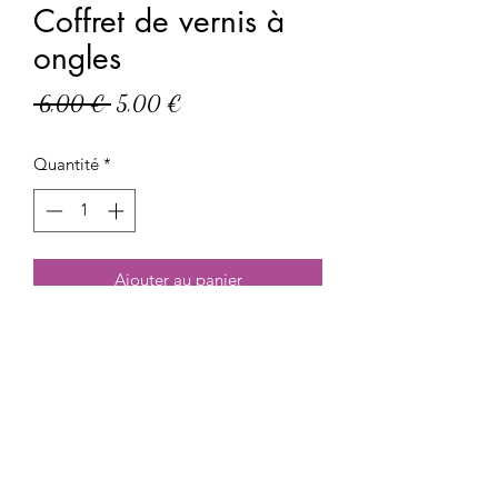
Coffret de vernis à
ongles
Prix
Prix
 6,00 € 
5,00 €
original
promotionnel
Quantité
*
Ajouter au panier
Coffret de vernis à ongles
Meli Beauty